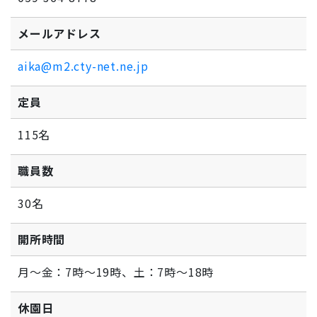
メールアドレス
aika@m2.cty-net.ne.jp
定員
115名
職員数
30名
開所時間
月～金：7時～19時、土：7時～18時
休園日